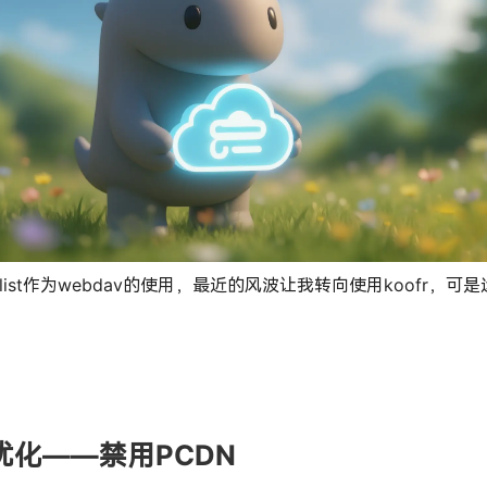
list作为webdav的使用，最近的风波让我转向使用koofr，
优化——禁用PCDN